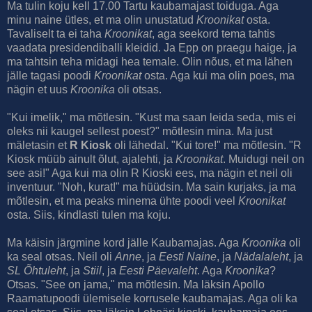
Ma tulin koju kell 17.00 Tartu kaubamajast toiduga. Aga
minu naine ütles, et ma olin unustatud
Kroonikat
osta.
Tavaliselt ta ei taha
Kroonikat
, aga seekord tema tahtis
vaadata presidendiballi kleidid. Ja Epp on praegu haige, ja
ma tahtsin teha midagi hea temale. Olin nõus, et ma lähen
jälle tagasi poodi
Kroonikat
osta. Aga kui ma olin poes, ma
nägin et uus
Kroonika
oli otsas.
"Kui imelik," ma mõtlesin. "Kust ma saan leida seda, mis ei
oleks nii kaugel sellest poest?" mõtlesin mina. Ma just
mäletasin et
R Kiosk
oli lähedal. "Kui tore!" ma mõtlesin. "R
Kiosk müüb ainult õlut, ajalehti, ja
Kroonikat
. Muidugi neil on
see asi!" Aga kui ma olin R Kioski ees, ma nägin et neil oli
inventuur. "Noh, kurat!" ma hüüdsin. Ma sain kurjaks, ja ma
mõtlesin, et ma peaks minema ühte poodi veel
Kroonikat
osta. Siis, kindlasti tulen ma koju.
Ma käisin järgmine kord jälle Kaubamajas. Aga
Kroonika
oli
ka seal otsas. Neil oli
Anne
, ja
Eesti Naine
, ja
Nädalaleht
, ja
SL Õhtuleht
, ja
Stiil
, ja
Eesti Päevaleht
. Aga
Kroonika
?
Otsas. "See on jama," ma mõtlesin. Ma läksin Apollo
Raamatupoodi ülemisele korrusele kaubamajas. Aga oli ka