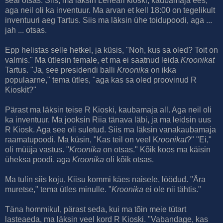
seal otsas. Siis, ma läksin Leheäri kioski, kaubamaja ees,
aga neil oli ka inventuur. Ma arvan et kell 18:00 on tegelikult
inventuuri aeg Tartus. Siis ma läksin ühe toidupoodi, aga ...
jah ... otsas.
Epp helistas selle hetkel, ja küsis, "Noh, kus sa oled? Toit on
valmis." Ma ütlesin temale, et ma ei saatnud leida
Kroonikat
Tartus. "Ja, see presidendi balli
Kroonika
on ikka
populaarne," tema ütles, "aga kas sa oled proovinud R
Kioskit?"
Pärast ma läksin teise R Kioski, kaubamaja all. Aga neil oli
ka inventuur. Ma jooksin Riia tänava läbi, ja ma leidsin uus
R Kiosk. Aga see oli suletud. Siis ma läksin vanakaubamaja
raamatupoodi. Ma küsin, "Kas teil on veel K
roonikat
?" "Ei,"
oli müüja vastus. "
Kroonika
on otsas." Kõik koos ma käisin
üheksa poodi, aga
Kroonika
oli kõik otsas.
Ma tulin siis koju, Kiisu kommi käes naisele, löödud. "Ära
muretse," tema ütles minulle. "
Kroonika
ei ole nii tähtis."
Täna hommikul, pärast seda, kui ma tõin meie tütart
lasteaeda, ma läksin veel kord R Kioski. "Vabandage, kas