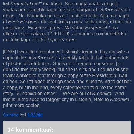
teil
Kroonikat
on?" ma küsin. See müüja vaatas ringi ja
vaatas oma ajalehti nagu ta ei ole märganud, et
Kroonika
on
otsas. "Nii, Kroonika on otsas," ta ütles mulle. Aga ma nägin
et
Eesti Ekspress
oli seal poes ja uus, sellepärast, et täna on
neljapäev -
Ekspressi
päev. "Ma võtan
Ekspressit
," ma
ütlesin. See maksas 17.90 EEK. Ja naine oli nii õnnelik kui
ma tulin koju,
Eesti Ekspress
käes.
[ENG] I went to nine places last night trying to buy my wife a
copy of the new
Kroonika
, a weekly tabloid that features lots
of photos of celebrities. She's not a regular consumer [ie. I
don't do this every week], but she is sick and I could tell she
really wanted to leaf through a copy of the Presidential Ball
edition. So I trudged through snow and slush trying to get her
a copy, but in the end, every salesperson told me the same
story. "
Kroonika
on otsas" - "We are out of
Kroonika
." And
this is in the second largest city in Estonia. Note to
Kroonika
:
print more copies!
Giustino
kell
9:32 AM
14 kommentaari: