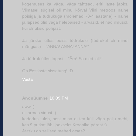
kogemuses ka väga, väga tähtsad, eriti laste jaoks.
Viimasel sügisel oli minu kõrval Viini metroos naine
poisiga ja tüdrukuga (mõlemad ~3-4 aastane) - naine
ja lapsed olid väga helepäised - arvasid, et nad ilmusid,
kui olnuksid põhjast.
Ja järsku ütles poiss tüdrukule (tüdrukul oli mindi
mängiasi) .. "ANNA! ANNA! ANNA!"
Ja tüdruk ütles tagasi .. "Ära! Sa oled loll!"
On Eestlaste sissetung! :D
Vasta
Anonüümne
10:09 PM
aww :)
nii armas sinust :)
kadedus tuleb, sest mina ei tea küll väga palju mehi,
kes 9 putkat läbi jookseks Kroonika pärast :)
Järsku on sellised mehed otsas?