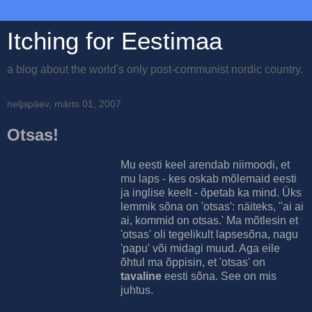
Itching for Eestimaa
a blog about the world's only post-communist nordic country.
neljapäev, märts 01, 2007
Otsas!
Mu eesti keel arendab niimoodi, et
mu laps - kes oskab mõlemaid eesti
ja inglise keelt - õpetab ka mind. Üks
lemmik sõna on 'otsas': näiteks, "ai ai
ai, kommid on otsas.' Ma mõtlesin et
'otsas' oli tegelikult lapsesõna, nagu
'papu' või midagi muud. Aga eile
õhtul ma õppisin, et 'otsas' on
tavaline
eesti sõna. See on mis
juhtus.