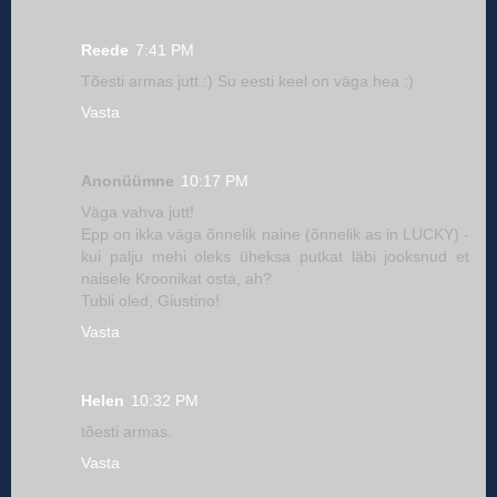
Reede
7:41 PM
Tõesti armas jutt :) Su eesti keel on väga hea :)
Vasta
Anonüümne
10:17 PM
Väga vahva jutt!
Epp on ikka väga õnnelik naine (õnnelik as in LUCKY) -
kui palju mehi oleks üheksa putkat läbi jooksnud et
naisele Kroonikat osta, ah?
Tubli oled, Giustino!
Vasta
Helen
10:32 PM
tõesti armas.
Vasta