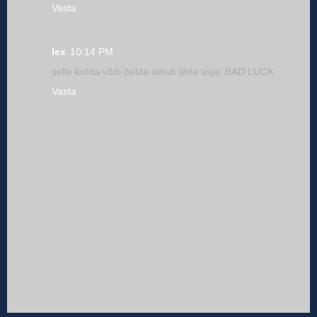
Vasta
lex
10:14 PM
selle kohta võib öelda ainult ühte asja: BAD LUCK
Vasta