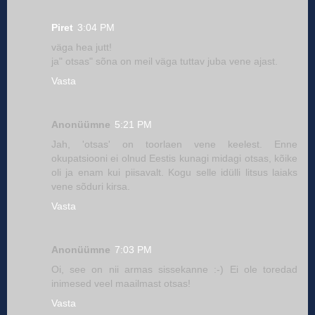
Piret
3:04 PM
väga hea jutt!
ja" otsas" sõna on meil väga tuttav juba vene ajast.
Vasta
Anonüümne
5:21 PM
Jah, 'otsas' on toorlaen vene keelest. Enne
okupatsiooni ei olnud Eestis kunagi midagi otsas, kõike
oli ja enam kui piisavalt. Kogu selle idülli litsus laiaks
vene sõduri kirsa.
Vasta
Anonüümne
7:03 PM
Oi, see on nii armas sissekanne :-) Ei ole toredad
inimesed veel maailmast otsas!
Vasta