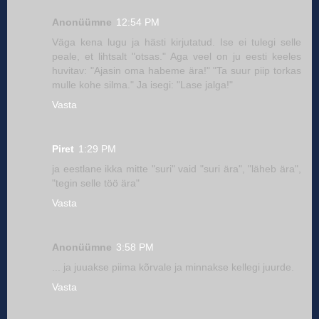
Anonüümne
12:54 PM
Väga kena lugu ja hästi kirjutatud. Ise ei tulegi selle
peale, et lihtsalt "otsas." Aga veel on ju eesti keeles
huvitav: "Ajasin oma habeme ära!" "Ta suur piip torkas
mulle kohe silma." Ja isegi: "Lase jalga!"
Vasta
Piret
1:29 PM
ja eestlane ikka mitte "suri" vaid "suri ära", "läheb ära",
"tegin selle töö ära"
Vasta
Anonüümne
3:58 PM
... ja juuakse piima kõrvale ja minnakse kellegi juurde.
Vasta