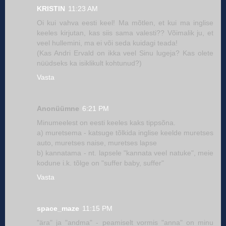
KRISTIN
11:23 AM
Oi kui vahva eesti keel! Ma mõtlen, et kui ma inglise
keeles kirjutan, kas siis sama valesti?? Võimalik ju, et
veel hullemini, ma ei või seda kuidagi teada!
(Kas Andri Ervald on ikka veel Sinu lugeja? Kas olete
nüüdseks ka isiklikult kohtunud?)
Vasta
Anonüümne
6:21 PM
Minumeelest on eesti keeles kaks tippsõna.
a) muretsema - katsuge tõlkida inglise keelde muretses
auto, muretses naise, muretses lapse
b) kannatama - nt. lapsele "kannata veel natuke", meie
kodune i.k. tõlge on "suffer baby, suffer"
Vasta
space_maze
11:15 PM
"ära" ja "andma" - peamiselt vormis "anna" on minu